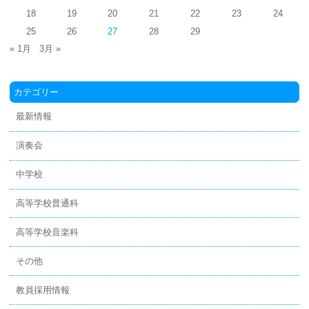
18
19
20
21
22
23
24
25
26
27
28
29
« 1月
3月 »
カテゴリー
最新情報
演奏会
中学校
高等学校普通科
高等学校音楽科
その他
教員採用情報