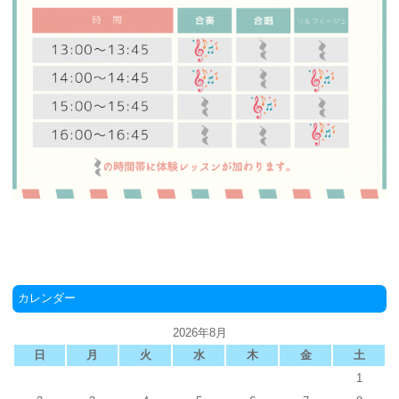
カレンダー
2026年8月
日
月
火
水
木
金
土
1