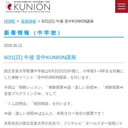
HOME
新着情報
6/21(日) 午後 音中KUNION講座
新着情報（中学校）
2026.05.21
6/21(日) 午後 音中KUNION講座
国立音楽大学附属中学校は6月
21
日
(日
)
午後に、小学校
3
～
6
年生を対象に
した体験イベント「音中
KUNION
講座」を行います。
今回は「体験レッスン」「体験授業
≪
超・楽しい合唱
≫
」「体験授業
≪
音楽プログラミング
≫
」そして
「ミニ説明会」「個別相談」を行います。
≪
超・楽しい合唱
≫
はなんと、木島タロー先生の授業です！
木島先生が国立音楽大学の先生で、フジテレビ「オールスター合唱バト