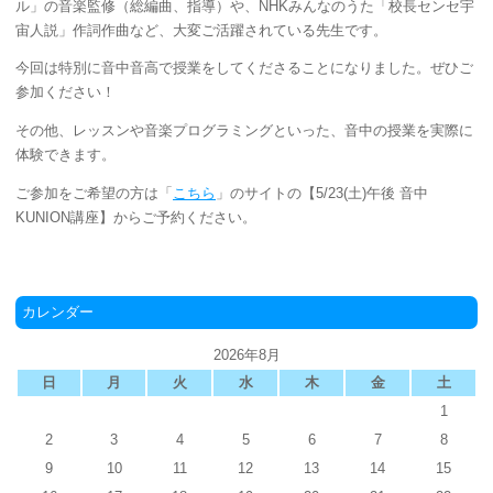
ル」の音楽監修（総編曲、指導）や、
NHK
みんなのうた「校長センセ宇
宙人説」作詞作曲など、大変ご活躍されている先生です。
今回は特別に音中音高で授業をしてくださることになりました。ぜひご
参加ください！
その他、レッスンや音楽プログラミングといった、音中の授業を実際に
体験できます。
ご参加をご希望の方は「
こちら
」のサイトの【
5/23(
土
)
午後 音中
KUNION
講座】からご予約ください。
カレンダー
2026年8月
日
月
火
水
木
金
土
1
2
3
4
5
6
7
8
9
10
11
12
13
14
15