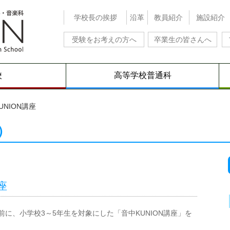
学校長の挨拶
沿革
教員紹介
施設紹介
受験をお考えの方へ
卒業生の皆さんへ
校
高等学校普通科
UNION講座
）
座
前に、小学校
3
～
5
年生を対象にした「音中
KUNION
講座」を