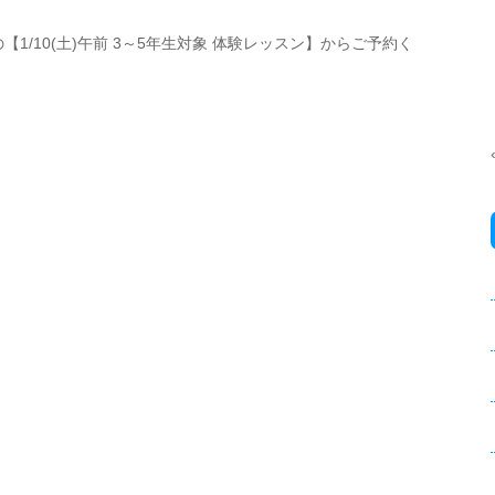
の【
1/10(
土
)
午前
3
～
5
年生対象 体験レッスン】からご予約く