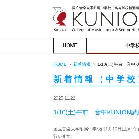
HOME
中学
HOME
新着情報
1/10(土)午前 音中K
新着情報（中学校
2025.11.22
1/10(土)午前 音中KUNION講
国立音楽大学附属中学校は
1
月
10
日
(
土
)
の午
行います。